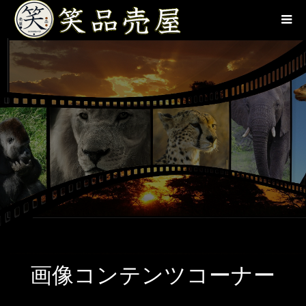
Warning
: The magic method
Automattic\WooCommerce\RestApi\Utilities\SingletonTrait::__wake
must have public visibility in
/home/c5104016/public_html/growth205.com/wp-
content/plugins/woocommerce/packages/woocommerce-rest-
api/src/Utilities/SingletonTrait.php
on line
48
Warning
: The magic method
Automattic\WooCommerce\Admin\FeaturePlugin::__wakeup() must
have public visibility in
/home/c5104016/public_html/growth205.com/wp-
content/plugins/woocommerce/packages/woocommerce-
admin/src/FeaturePlugin.php
on line
329
画像コンテンツコーナー